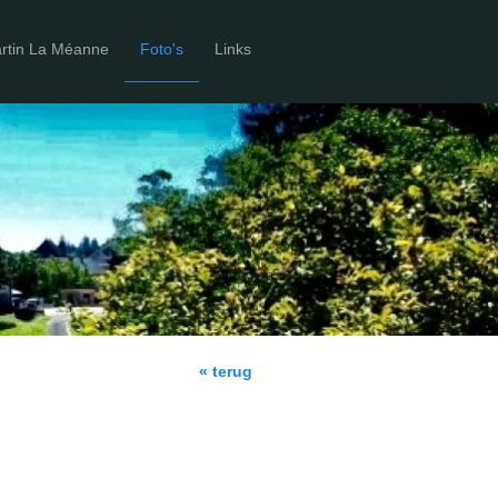
artin La Méanne
Foto's
Links
« terug