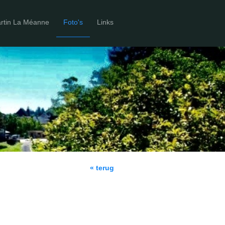
artin La Méanne
Foto's
Links
« terug