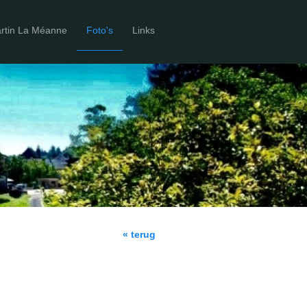
artin La Méanne
Foto's
Links
« terug