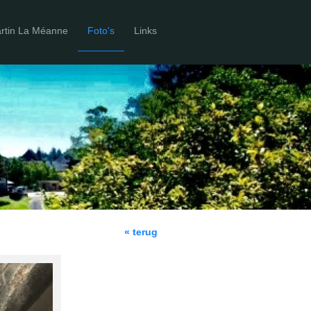
artin La Méanne
Foto's
Links
« terug